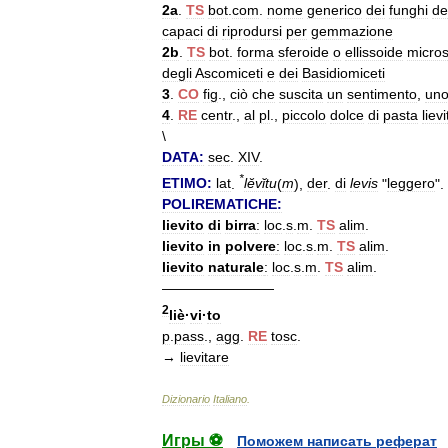
2a
.
TS
bot
.
com
.
nome
generico
dei
funghi
de
capaci
di
riprodursi
per
gemmazione
2b
.
TS
bot
.
forma
sferoide
o
ellissoide
micro
degli
Ascomiceti
e
dei
Basidiomiceti
3
.
CO
fig
.,
ciò
che
suscita
un
sentimento
,
un
4
.
RE
centr
.,
al
pl
.,
piccolo
dolce
di
pasta
liev
\
DATA:
sec
.
XIV
.
*
ETIMO:
lat
.
lĕvĭtu
(
m
),
der
.
di
levis
"
leggero
".
POLIREMATICHE:
lievito
di
birra
:
loc
.
s
.
m
.
TS
alim
.
lievito
in
polvere
:
loc
.
s
.
m
.
TS
alim
.
lievito
naturale
:
loc
.
s
.
m
.
TS
alim
.
————————
2
liè
·
vi
·
to
p
.
pass
.,
agg
.
RE
tosc
.
→
lievitare
Dizionario
Italiano
.
Игры ⚽
Поможем написать реферат