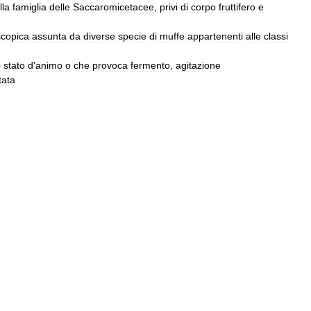
lla
famiglia
delle
Saccaromicetacee
,
privi
di
corpo
fruttifero
e
scopica
assunta
da
diverse
specie
di
muffe
appartenenti
alle
classi
o
stato
d
'
animo
o
che
provoca
fermento
,
agitazione
itata