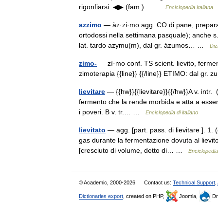
rigonfiarsi. ◀▶ (fam.)… …
Enciclopedia Italiana
azzimo
— àz·zi·mo agg. CO di pane, preparato
ortodossi nella settimana pasquale); anche s.
lat. tardo azymu(m), dal gr. ázumos… …
Diz
zimo-
— zì·mo conf. TS scient. lievito, fermen
zimoterapia {{line}} {{/line}} ETIMO: dal gr. 
lievitare
— {{hw}}{{lievitare}}{{/hw}}A v. intr. 
fermento che la rende morbida e atta a essere 
i poveri. B v. tr.… …
Enciclopedia di italiano
lievitato
— agg. [part. pass. di lievitare ]. 1.
gas durante la fermentazione dovuta al lievito]
[cresciuto di volume, detto di… …
Enciclopedia 
© Academic, 2000-2026
Contact us:
Technical Support
,
Dictionaries export
, created on PHP,
Joomla,
Dr