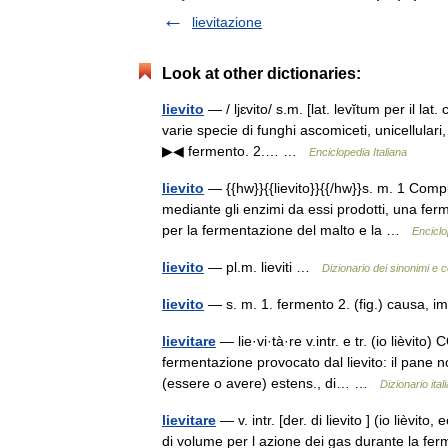
lievitazione
Look at other dictionaries:
lievito
— / ljɛvito/ s.m. [lat. levĭtum per il lat
varie specie di funghi ascomiceti, unicellular
▶◀ fermento. 2.… …
Enciclopedia Italiana
lievito
— {{hw}}{{lievito}}{{/hw}}s. m. 1 Compl
mediante gli enzimi da essi prodotti, una ferm
per la fermentazione del malto e la …
Enciclop
lievito
— pl.m. lieviti …
Dizionario dei sinonimi e c
lievito
— s. m. 1. fermento 2. (fig.) causa, 
lievitare
— lie·vi·tà·re v.intr. e tr. (io lièvito
fermentazione provocato dal lievito: il pane non
(essere o avere) estens., di… …
Dizionario ital
lievitare
— v. intr. [der. di lievito ] (io lièvit
di volume per l azione dei gas durante la fer