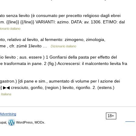
 senza lievito (è consumato per precetto religioso dagli ebrei
m. {{line}} {{/line}} VARIANTI: azimo. DATA: av. 1306. ETIMO: dal
ionario italiano
to, relativo al lievito, al fermento: zimogeno, zimologia,
zume , cfr. zúmē 1lievito …
Dizionario italiano
(io lievito ; aus. essere ) 1 Gonfiarsi della pasta per effetto del
trasformata in pane. 2 (fig.) Accrescersi: il malcontento lievita fra
 (gastron.) [di pane e sim., aumentato di volume per l azione dei
 ▶◀ cresciuto, gonfio, (region.) lievito, rigonfio. 2. (estens.)
Italiana
Advertising
18+
upal,
WordPress, MODx.