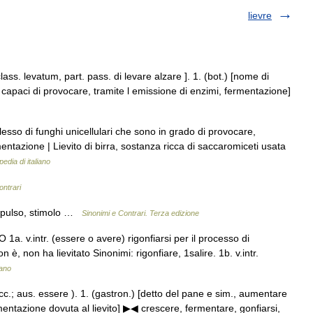
lievre
. class. levatum, part. pass. di levare alzare ]. 1. (bot.) [nome di
i, capaci di provocare, tramite l emissione di enzimi, fermentazione]
esso di funghi unicellulari che sono in grado di provocare,
entazione | Lievito di birra, sostanza ricca di saccaromiceti usata
edia di italiano
ontrari
impulso, stimolo …
Sinonimi e Contrari. Terza edizione
) CO 1a. v.intr. (essere o avere) rigonfiarsi per il processo di
 è, non ha lievitato Sinonimi: rigonfiare, 1salire. 1b. v.intr.
iano
o, ecc.; aus. essere ). 1. (gastron.) [detto del pane e sim., aumentare
mentazione dovuta al lievito] ▶◀ crescere, fermentare, gonfiarsi,