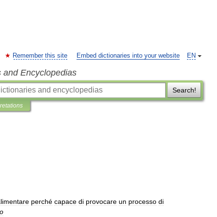
Remember this site
Embed dictionaries into your website
EN
s and Encyclopedias
Search!
pretations
limentare
perché
capace
di
provocare
un
processo
di
to