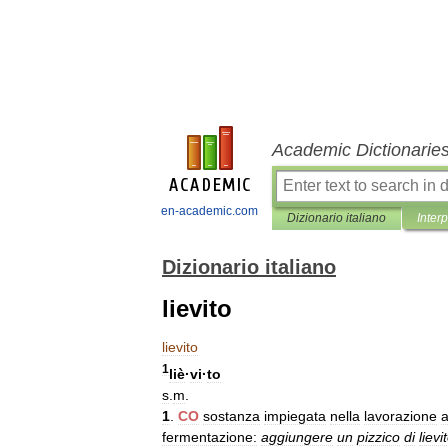
Academic Dictionarie
en-academic.com
Dizionario italiano
Inter
Dizionario italiano
lievito
lievito
1
liè
·
vi
·
to
s
.
m
.
1
.
CO
sostanza
impiegata
nella
lavorazione
a
fermentazione:
aggiungere
un
pizzico
di
lievi